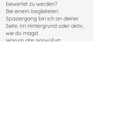
bewertet zu werden?
Bei einem begleiteten
Spaziergang bin ich an deiner
Seite. Im Hintergrund oder aktiv,
wie du magst.
Warum das sinnvoll ist:
Beobachtung, Reflexion & kleine
Impulse
Kein Druck – kein Gruppenzwang
Ort: nach Absprache
Dauer: ca. 60 Minuten
Auch als Ergänzung zum
Einzeltraining buchbar​.
Kontakt