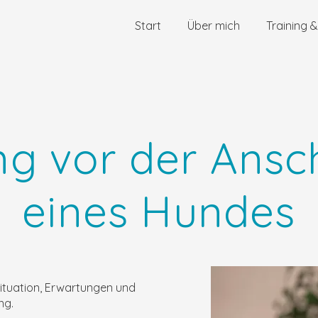
Start
Über mich
Training 
ng vor der Ansc
eines Hundes
situation, Erwartungen und
ng.